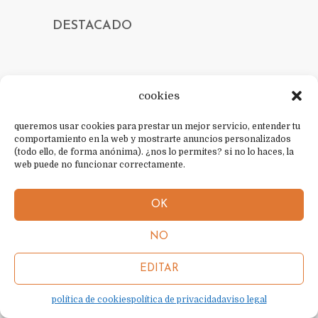
DESTACADO
cookies
CONTACTO
queremos usar cookies para prestar un mejor servicio, entender tu
política de cookies
comportamiento en la web y mostrarte anuncios personalizados
(todo ello, de forma anónima). ¿nos lo permites? si no lo haces, la
política de privacidad
web puede no funcionar correctamente.
aviso legal
OK
sobre mí
NO
contacto
EDITAR
política de cookies
política de privacidad
aviso legal