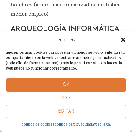
hombres (ahora más precarizados por haber
menor empleo).
ARQUEOLOGÍA INFORMÁTICA
cookies
La tecnología avanza a velocidades de la
queremos usar cookies para prestar un mejor servicio, entender tu
puta parra (este es el término técnico).
comportamiento en la web y mostrarte anuncios personalizados
Muchos de los que trabajan en tecnología se
(todo ello, de forma anónima). ¿nos lo permites? si no lo haces, la
web puede no funcionar correctamente.
quedarán desfasados. Sin embargo, habrá
un lugar de reenganche y reciclado para
OK
estas personas: La arqueología informática.
NO
¿Sabes cuántos sistemas de empresas
EDITAR
GIGANTES corren en Fortran o COBOL?
Vale, no son muchos, pero son muy
política de cookies
política de privacidad
aviso legal