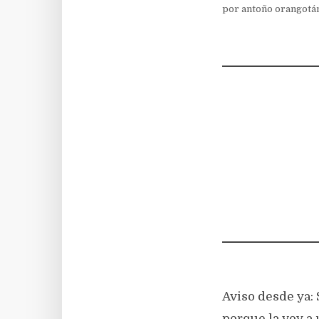
por
antoño orangotá
Aviso desde ya: 
porque la voy a 