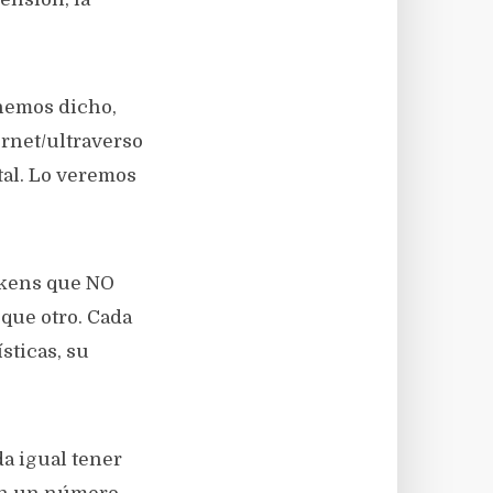
hemos dicho,
ernet/ultraverso
tal. Lo veremos
tokens que NO
 que otro. Cada
sticas, su
da igual tener