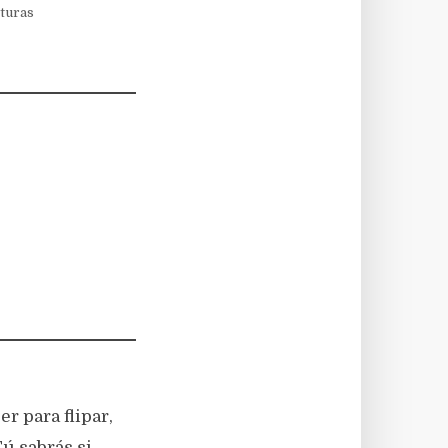
cturas
r para flipar,
Tú sabrás si