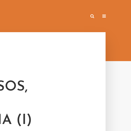
SOS,
 (I)