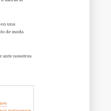
 en una
sto de moda.
e ante nosotros.
ones
amos metaversos