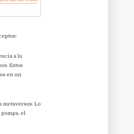
ceptos:
ncia a la
sos. Estos
mos en un
on metaversos. Lo
a pompa, el