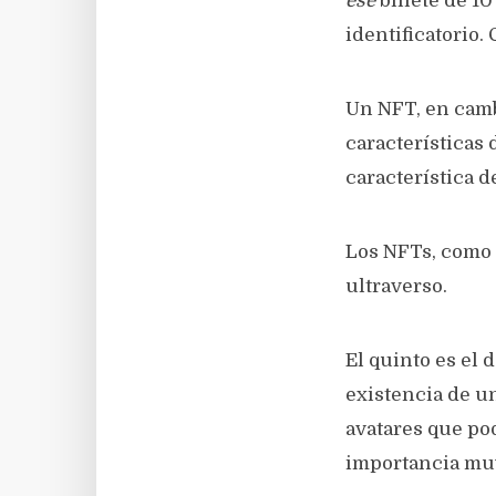
ese
billete de 1
identificatorio
Un NFT, en camb
características 
característica d
Los NFTs, como 
ultraverso.
El quinto es el
existencia de u
avatares que po
importancia mu