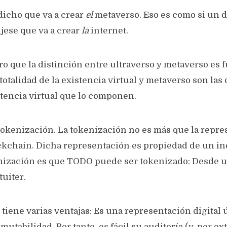
icho que va a crear
el
metaverso. Eso es como si un d
jese que va a crear
la
internet.
o que la distinción entre ultraverso y metaverso es 
 totalidad de la existencia virtual y metaverso son las
stencia virtual que lo componen.
 tokenización. La tokenización no es más que la repr
ckchain. Dicha representación es propiedad de un in
enización es que TODO puede ser tokenizado: Desde u
uiter.
tiene varias ventajas: Es una representación digital 
mutabilidad. Por tanto, es fácil su auditoría (y, por ex