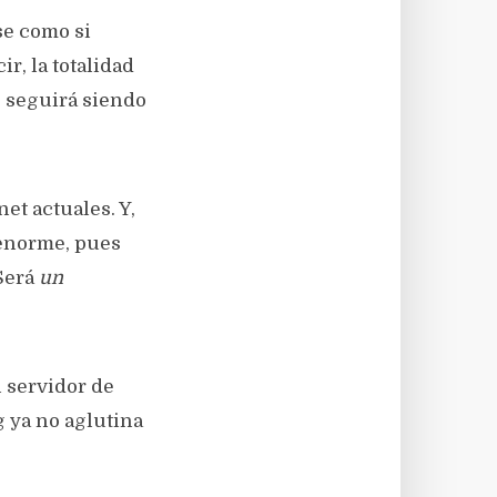
se como si
r, la totalidad
g seguirá siendo
et actuales. Y,
 enorme, pues
Será
un
 servidor de
 ya no aglutina