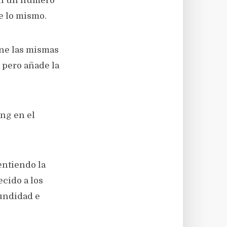
gan un número
e lo mismo.
ene las mismas
, pero añade la
ng en el
entiendo la
cido a los
fundidad e