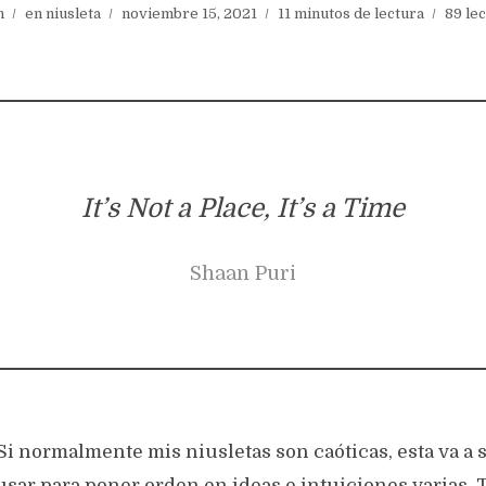
n
en
niusleta
noviembre 15, 2021
11 minutos de lectura
89 le
It’s Not a Place, It’s a Time
Shaan Puri
Si normalmente mis niusletas son caóticas, esta va a se
usar para poner orden en ideas e intuiciones varias. 