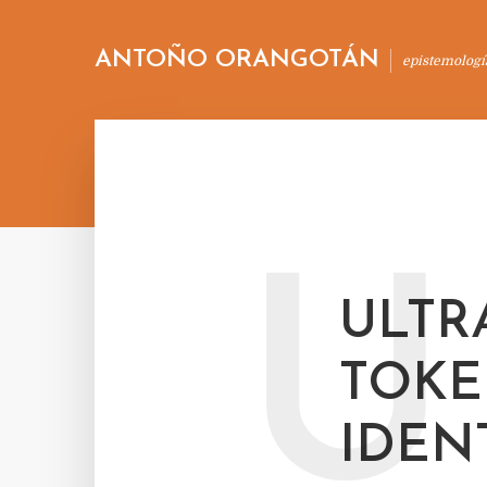
ANTOÑO ORANGOTÁN
epistemologí
U
ULTR
TOKE
IDEN