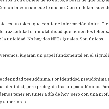
0 euros u otro billete de 10 euros, a pesar de que ten
. Con un bitcoin sucede lo mismo. Con un token suced
io, es un token que contiene información única. Ti
de trazabilidad e inmutabilidad que tienen los tokens
e la unicidad. No hay dos NFTs iguales. Son únicos.
veremos, jugarán un papel fundamental en el signali
 de identidad pseudónima. Por identidad pseudónima 
na identidad, pero protegida tras un pseudónimo. Pare
demos tener en tuiter a día de hoy, pero con una pro
y superiores.