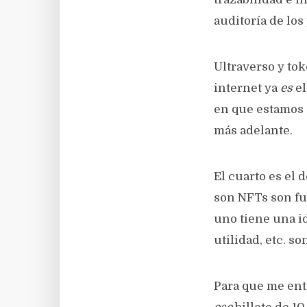
auditoría de los
Ultraverso y to
internet ya
es
el
en que estamos 
más adelante.
El cuarto es el 
son NFTs son fun
uno tiene una id
utilidad, etc. s
Para que me enti