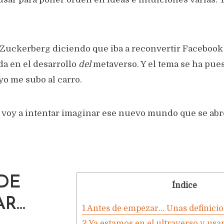
 Zuckerberg diciendo que iba a reconvertir Facebook
a en el desarrollo
del
metaverso. Y el tema se ha pue
yo me subo al carro.
a voy a intentar imaginar ese nuevo mundo que se abr
DE
Índice
AR…
1
Antes de empezar… Unas definici
2
Ya estamos en el ultraverso y us