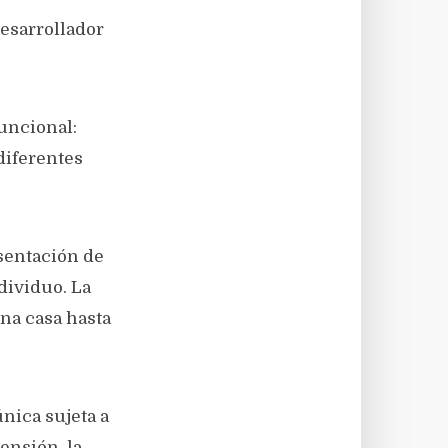
esarrollador
funcional:
 diferentes
esentación de
dividuo. La
na casa hasta
única sujeta a
tensión, la